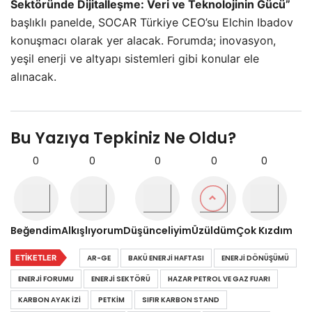
Sektöründe Dijitalleşme: Veri ve Teknolojinin Gücü”
başlıklı panelde, SOCAR Türkiye CEO’su Elchin Ibadov
konuşmacı olarak yer alacak. Forumda; inovasyon,
yeşil enerji ve altyapı sistemleri gibi konular ele
alınacak.
Bu Yazıya Tepkiniz Ne Oldu?
0
0
0
0
0
Beğendim
Alkışlıyorum
Düşünceliyim
Üzüldüm
Çok Kızdım
ETIKETLER
AR-GE
BAKÜ ENERJI HAFTASI
ENERJI DÖNÜŞÜMÜ
ENERJI FORUMU
ENERJI SEKTÖRÜ
HAZAR PETROL VE GAZ FUARI
KARBON AYAK IZI
PETKIM
SIFIR KARBON STAND