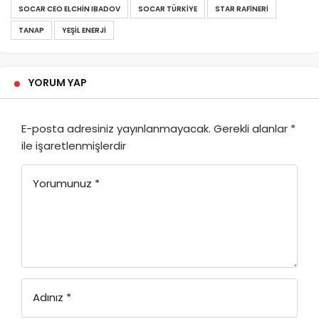
SOCAR CEO ELCHIN IBADOV
SOCAR TÜRKIYE
STAR RAFINERI
TANAP
YEŞIL ENERJI
YORUM YAP
E-posta adresiniz yayınlanmayacak.
Gerekli alanlar
*
ile işaretlenmişlerdir
Yorumunuz
*
Adınız
*