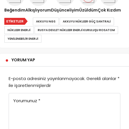
Beğendim
Alkışlıyorum
Düşünceliyim
Üzüldüm
Çok Kızdım
ETIKETLER
AKKUYU NGS
AKKUYU NÜKLEER GÜÇ SANTRALI
NÜKLEER ENERJI
RUSYA DEVLET NÜKLEER ENERJI KURULUŞU ROSATOM
YENILENEBILIR ENERJI
YORUM YAP
E-posta adresiniz yayınlanmayacak.
Gerekli alanlar
*
ile işaretlenmişlerdir
Yorumunuz
*