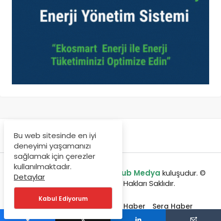
Bu web sitesinde en iyi
deneyimi yaşamanızı
sağlamak için çerezler
kullanılmaktadır.
enerjibulteni.com bir
GreenHub Medya
kuluşudur. ©
Detaylar
Copyright 2020, Tüm Hakları Saklıdır.
Kabul Ediyorum
Etkinlikler
Jeotermal Haber
Sera Haber