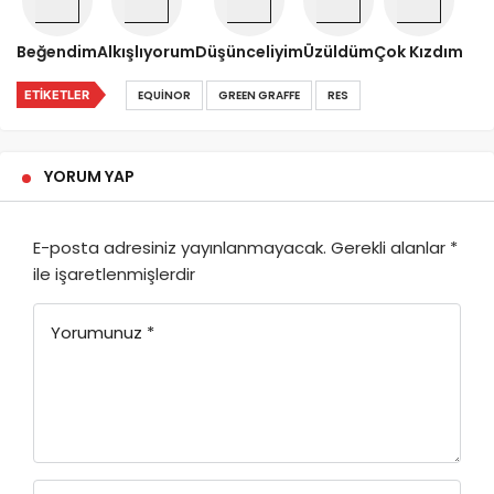
Beğendim
Alkışlıyorum
Düşünceliyim
Üzüldüm
Çok Kızdım
ETIKETLER
EQUINOR
GREEN GRAFFE
RES
YORUM YAP
E-posta adresiniz yayınlanmayacak.
Gerekli alanlar
*
ile işaretlenmişlerdir
Yorumunuz
*