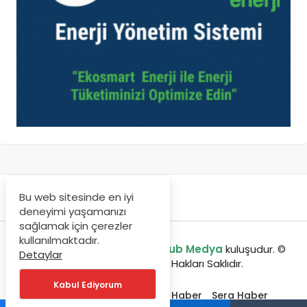
Bu web sitesinde en iyi
deneyimi yaşamanızı
sağlamak için çerezler
kullanılmaktadır.
enerjibulteni.com bir
GreenHub Medya
kuluşudur. ©
Detaylar
Copyright 2020, Tüm Hakları Saklıdır.
Kabul Ediyorum
Etkinlikler
Jeotermal Haber
Sera Haber