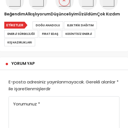
Beğendim
Alkışlıyorum
Düşünceliyim
Üzüldüm
Çok Kızdım
ETIKETLER
DOĞU ANADOLU
ELEKTRIK DAĞITIM
ENERJI SÜREKLILIĞI
FIRAT EDAŞ
KESINTISIZ ENERJI
KIŞ HAZIRLIKLARI
YORUM YAP
E-posta adresiniz yayınlanmayacak.
Gerekli alanlar
*
ile işaretlenmişlerdir
Yorumunuz
*