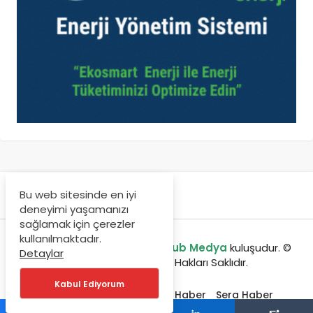
Bu web sitesinde en iyi
deneyimi yaşamanızı
sağlamak için çerezler
kullanılmaktadır.
enerjibulteni.com bir
GreenHub Medya
kuluşudur. ©
Detaylar
Copyright 2020, Tüm Hakları Saklıdır.
Kabul Ediyorum
Etkinlikler
Jeotermal Haber
Sera Haber