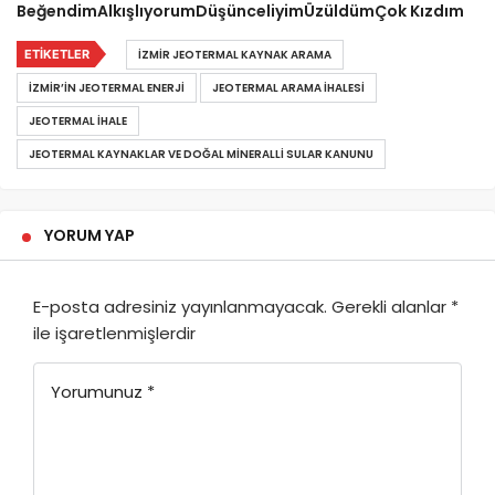
Beğendim
Alkışlıyorum
Düşünceliyim
Üzüldüm
Çok Kızdım
ETIKETLER
İZMIR JEOTERMAL KAYNAK ARAMA
İZMIR’IN JEOTERMAL ENERJI
JEOTERMAL ARAMA İHALESI
JEOTERMAL İHALE
JEOTERMAL KAYNAKLAR VE DOĞAL MINERALLI SULAR KANUNU
YORUM YAP
E-posta adresiniz yayınlanmayacak.
Gerekli alanlar
*
ile işaretlenmişlerdir
Yorumunuz
*