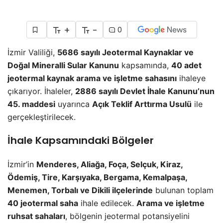
+
-
0
İzmir Valiliği,
5686 sayılı Jeotermal Kaynaklar ve
Doğal Mineralli Sular Kanunu
kapsamında,
40 adet
jeotermal kaynak arama ve işletme sahasını
ihaleye
çıkarıyor. İhaleler,
2886 sayılı Devlet İhale Kanunu’nun
45. maddesi
uyarınca
Açık Teklif Arttırma Usulü
ile
gerçekleştirilecek.
İhale Kapsamındaki Bölgeler
İzmir’in
Menderes, Aliağa, Foça, Selçuk, Kiraz,
Ödemiş, Tire, Karşıyaka, Bergama, Kemalpaşa,
Menemen, Torbalı ve Dikili ilçelerinde
bulunan toplam
40 jeotermal saha
ihale edilecek.
Arama ve işletme
ruhsat sahaları
, bölgenin jeotermal potansiyelini