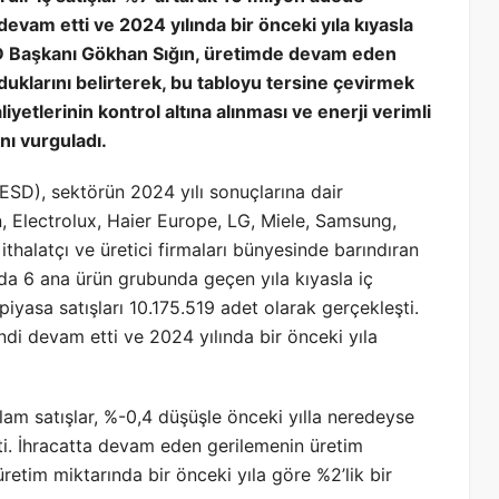
devam etti ve 2024 yılında bir önceki yıla kıyasla
D Başkanı Gökhan Sığın, üretimde devam eden
uklarını belirterek, bu tabloyu tersine çevirmek
yetlerinin kontrol altına alınması ve enerji verimli
nı vurguladı.
SD), sektörün 2024 yılı sonuçlarına dair
n, Electrolux, Haier Europe, LG, Miele, Samsung,
, ithalatçı ve üretici firmaları bünyesinde barındıran
da 6 ana ürün grubunda geçen yıla kıyasla iç
ç piyasa satışları 10.175.519 adet olarak gerçekleşti.
ndi devam etti ve 2024 yılında bir önceki yıla
am satışlar, %-0,4 düşüşle önceki yılla neredeyse
i. İhracatta devam eden gerilemenin üretim
retim miktarında bir önceki yıla göre %2’lik bir