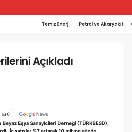
Temiz Enerji
Petrol ve Akaryakıt
ilerini Açıkladı
0
kiye Beyaz Eşya Sanayicileri Derneği (TÜRKBESD),
irdi. İç satışlar %7 artarak 10 milyon adede