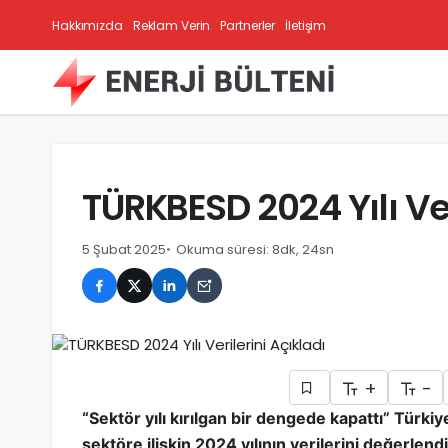
Hakkımızda
Reklam Verin
Partnerler
İletişim
TÜRKBESD 2024 Yılı Ver
5 Şubat 2025
Okuma süresi: 8dk, 24sn
+
-
“Sektör yılı kırılgan bir dengede kapattı” Tür
sektöre ilişkin 2024 yılının verilerini değerlend