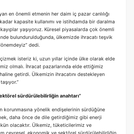
an en önemli etmenin her daim iç pazar canlılığı
kadar kapasite kullanımı ve istihdamda bir daralma
 kayıplar yaşıyoruz. Küresel piyasalarda çok önemli
ünde bulundurulduğunda, ülkemizde ihracatı teşvik
r dönemdeyiz” dedi.
 çizmek isteriz ki, uzun yıllar içinde ülke olarak elde
iz olmalı. İhracat pazarlarında elde ettiğimiz
haline getirdi. Ülkemizin ihracatını destekleyen
taşıyor.”
ktörel sürdürülebilirliğin anahtarı”
nın korunmasına yönelik endişelerinin sürdüğüne
ek, daha önce de dile getirdiğimiz gibi enerji
kün olacaktır. Ülkemiz, tüketicilerimiz ve
 çevresel, ekonomik ve sektörel sürdürülebilirliğin