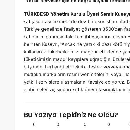
“Yetkili servisler için en doğru kaynak firmalar
TÜRKBESD Yönetim Kurulu Üyesi Semir Kusey
satış sonrası hizmetlerle dev bir ekosistemi ifad
Türkiye genelinde faaliyet gösteren 3500’den fazla 
satın alım sonrasındaki tüm ihtiyaçlarına cevap v
belirten Kuseyri, “Ancak ne yazık ki bazı kötü niye
kullanarak tüketicilerimizi mağdur ettiklerine şah
tüketicimizin maddi kayıplara uğradığını üzülere
erişimde, herhangi bir teknik destek ve/veya ona
mutlaka markaların resmi web sitelerini veya Ti
yetkili servislere ulaşmalarını tavsiye ediyoruz.
alabilmeleri açısından kritik önem taşımaktadır” 
Bu Yazıya Tepkiniz Ne Oldu?
0
0
0
0