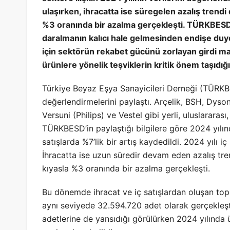
ulaşırken, ihracatta ise süregelen azalış trendi 
%3 oranında bir azalma gerçekleşti. TÜRKBES
daralmanın kalıcı hale gelmesinden endişe duyd
için sektörün rekabet gücünü zorlayan girdi mali
ürünlere yönelik teşviklerin kritik önem taşıdığı
Türkiye Beyaz Eşya Sanayicileri Derneği (TÜRKBE
değerlendirmelerini paylaştı. Arçelik, BSH, Dyso
Versuni (Philips) ve Vestel gibi yerli, uluslararası
TÜRKBESD’in paylaştığı bilgilere göre 2024 yılın
satışlarda %7’lik bir artış kaydedildi. 2024 yılı i
İhracatta ise uzun süredir devam eden azalış tre
kıyasla %3 oranında bir azalma gerçekleşti.
Bu dönemde ihracat ve iç satışlardan oluşan topl
aynı seviyede 32.594.720 adet olarak gerçekleşt
adetlerine de yansıdığı görülürken 2024 yılında ü