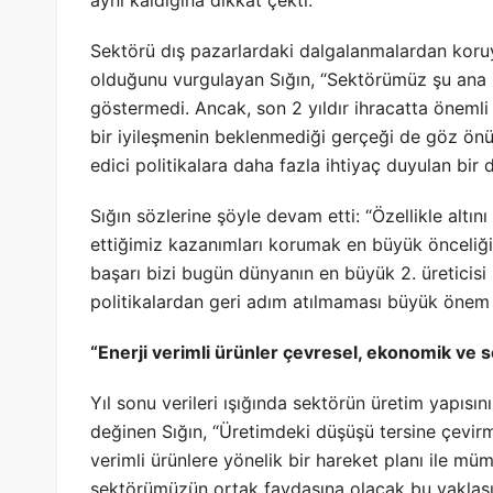
aynı kaldığına dikkat çekti.
Sektörü dış pazarlardaki dalgalanmalardan koruy
olduğunu vurgulayan Sığın, “Sektörümüz şu ana 
göstermedi. Ancak, son 2 yıldır ihracatta önemli
bir iyileşmenin beklenmediği gerçeği de göz ön
edici politikalara daha fazla ihtiyaç duyulan bi
Sığın sözlerine şöyle devam etti: “Özellikle altını
ettiğimiz kazanımları korumak en büyük önceliğim
başarı bizi bugün dünyanın en büyük 2. üreticisi 
politikalardan geri adım atılmaması büyük önem 
“Enerji verimli ürünler çevresel, ekonomik ve se
Yıl sonu verileri ışığında sektörün üretim yapısı
değinen Sığın, “Üretimdeki düşüşü tersine çevirm
verimli ürünlere yönelik bir hareket planı ile müm
sektörümüzün ortak faydasına olacak bu yaklaşım