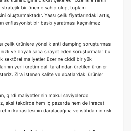
olarak kullandığına dikkat çekerek “Özellikle farklı
in stratejik bir öneme sahip olup, toplam
ini oluşturmaktadır. Yassı çelik fiyatlarındaki artış,
ın enflasyonist bir baskı yaratması kaçınılmaz
ı çelik ürünlere yönelik anti damping soruşturması
nizli ve boyalı saca sirayet eden soruşturmalar bu
k sektörel maliyetler üzerine ciddi bir yük
ının yerli üretim dalı tarafından üretilen ürünler
eriz. Zira istenen kalite ve ebatlardaki ürünler
an, girdi maliyetlerinin makul seviyelerde
uz, aksi takdirde hem iç pazarda hem de ihracat
retim kapasitesinin daralacağına ve istihdamın risk