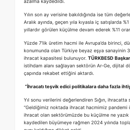
azalma kaydedildi.
Yılın son ay verisine bakıldığında ise tüm değerl
Aralık ayında, geçen yıla kıyasla iç satışlarda %
yıllardır görülen küçülme devam ederek %11 oran
Yüzde 7’lik üretim hacmi ile Avrupa’da birinci, d
konumunda olan Türkiye beyaz eşya sanayinin 32
ihracat kapasitesi bulunuyor.
TÜRKBESD Başkanı
istihdam alanı sağlayan sektörün Ar-Ge, dijital 
çapında rekabet ettiğini aktardı.
“İhracatı teşvik edici politikalara daha fazla i
Yıl sonu verilerini değerlendiren Sığın, ihracatt
“Geldiğimiz noktada ihracat hacmimiz pandemi
ihracat olan sektörümüzde bu küçülme ne yazık ki 
kaydedilen büyümeye rağmen 2024 yılında topla