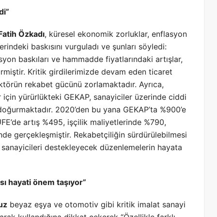
di”
atih Özkadı
, küresel ekonomik zorluklar, enflasyon
rindeki baskısını vurguladı ve şunları söyledi:
yon baskıları ve hammadde fiyatlarındaki artışlar,
irmiştir. Kritik girdilerimizde devam eden ticaret
 sektörün rekabet gücünü zorlamaktadır. Ayrıca,
 için yürürlükteki GEKAP, sanayiciler üzerinde ciddi
i doğurmaktadır. 2020’den bu yana GEKAP’ta %900’e
E’de artış %495, işçilik maliyetlerinde %790,
de gerçekleşmiştir. Rekabetçiliğin sürdürülebilmesi
 ve sanayicileri destekleyecek düzenlemelerin hayata
ası hayati önem taşıyor”
uz
beyaz eşya ve otomotiv gibi kritik imalat sanayi