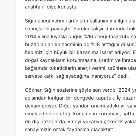
anahtarı” diye konuştu.
Sığın enerji verimli ürünlerin kullanımıyla ilgili
sonuçlarını paylaştı: “Sürekli çalışır durumda b
2014 yılına kıyasla bugün %16 enerji tasarrufu sa
buzdolaplarının hacminin de %18 arttığını düşün
hepimiz için büyük bir kazanıma işaret ediyor.” E
doğal kaynakların korunmasına, üretim ve ihraca
bağlamda tüketicilerin enerji verimli ürünlere ulaş
servete katkı sağlayacağına inanıyoruz” dedi.
Gökhan Sığın sözlerine şöyle son verdi: “2024 yıl
açısından kırılgan bir dengede kapattık. İç pa
devam ediyor. Diğer yandan önümüzdeki yıl san
emeklerle elde ettiği konumunu korumayı, hatta 
de dış pazarlarda ivmeyi yukarıya çekecek yakla
sanayimizin ortak faydasına olacaktır.”