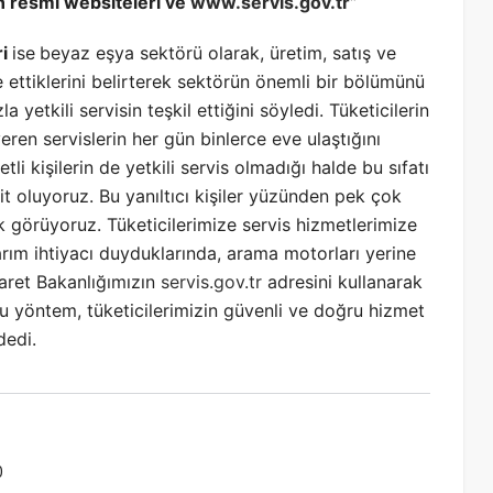
ın resmi websiteleri ve
www.servis.gov.tr
”
ri
ise
beyaz eşya sektörü olarak, üretim, satış ve
e ettiklerini belirterek sektörün önemli bir bölümünü
yetkili servisin teşkil ettiğini söyledi. Tüketicilerin
eren servislerin her gün binlerce eve ulaştığını
tli kişilerin de yetkili servis olmadığı halde bu sıfatı
it oluyoruz. Bu yanıltıcı kişiler yüzünden pek çok
k görüyoruz. Tüketicilerimize servis hizmetlerimize
rım ihtiyacı duyduklarında, arama motorları yerine
caret Bakanlığımızın
servis.gov.tr
adresini kullanarak
 Bu yöntem, tüketicilerimizin güvenli ve doğru hizmet
dedi.
0