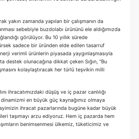
 olarak yakın zamanda yapılan bir çalışmanın da
ulunması sebebiyle buzdolabı ürününü ele aldığımızda
ğlandığı görülüyor. Bu 10 yıllık sürede
ürsek sadece bir üründen elde edilen tasarruf
nerji verimli ürünlerin piyasada yaygınlaşmasıyla
ta destek olunacağına dikkat çeken Sığın, “Bu
masını kolaylaştıracak her türlü teşvikin milli
ını ihracatımızdaki düşüş ve iç pazar canlılığı
zar dinamizmi en büyük güç kaynağımız olmaya
ayimizin ihracat pazarlarında bugüne kadar büyük
ileri taşımayı arzu ediyoruz. Hem iç pazarda hem
şımların benimsenmesi ülkemiz, tüketicimiz ve