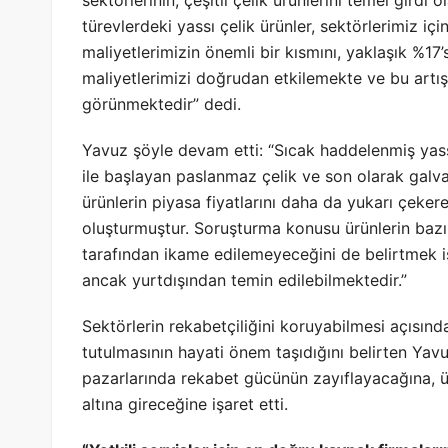
sektörlerinin, çeşitli çelik ürünlerini temel girdi 
türevlerdeki yassı çelik ürünler, sektörlerimiz iç
maliyetlerimizin önemli bir kısmını, yaklaşık %17’s
maliyetlerimizi doğrudan etkilemekte ve bu artış
görünmektedir” dedi.
Yavuz şöyle devam etti: “Sıcak haddelenmiş yass
ile başlayan paslanmaz çelik ve son olarak galva
ürünlerin piyasa fiyatlarını daha da yukarı çekere
oluşturmuştur. Soruşturma konusu ürünlerin bazılar
tarafından ikame edilemeyeceğini de belirtmek ist
ancak yurtdışından temin edilebilmektedir.”
Sektörlerin rekabetçiliğini koruyabilmesi açısınd
tutulmasının hayati önem taşıdığını belirten Yav
pazarlarında rekabet gücünün zayıflayacağına, ü
altına gireceğine işaret etti.