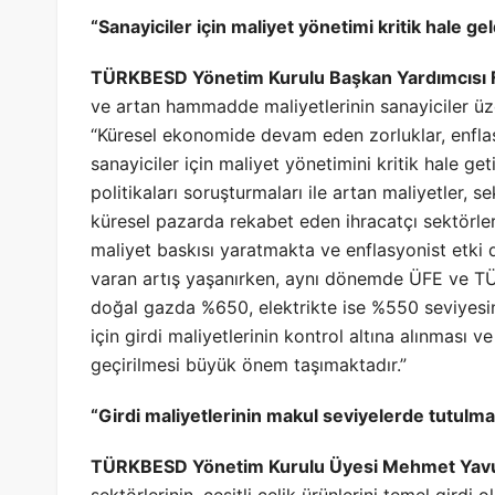
“Sanayiciler için maliyet yönetimi kritik hale gel
TÜRKBESD Yönetim Kurulu Başkan Yardımcısı F
ve artan hammadde maliyetlerinin sanayiciler üze
“Küresel ekonomide devam eden zorluklar, enflas
sanayiciler için maliyet yönetimini kritik hale get
politikaları soruşturmaları ile artan maliyetler,
küresel pazarda rekabet eden ihracatçı sektörler
maliyet baskısı yaratmakta ve enflasyonist etk
varan artış yaşanırken, aynı dönemde ÜFE ve TÜF
doğal gazda %650, elektrikte ise %550 seviyesin
için girdi maliyetlerinin kontrol altına alınması
geçirilmesi büyük önem taşımaktadır.”
“Girdi maliyetlerinin makul seviyelerde tutulm
TÜRKBESD Yönetim Kurulu Üyesi Mehmet Yav