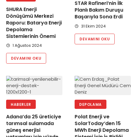
STAR Rafineri’nin İlk
SHURA Enerji
Planlı Bakım Duruşu
Dönüşümü Merkezi
Başarıyla Sona Erdi
Raporu: Batarya Enerji
31 Ekim 2024
Depolama
Sistemlerinin Önemi
DEVAMINI OKU
1 Ağustos 2024
DEVAMINI OKU
HABERLER
DEPOLAMA
Adana’da 25 üreticiye
Polat Enerji ve
tarımsal sulamada
SolarToday’den 15
güneş enerjisi
MWh Enerji Depolama
yatırımları için yüzde
Sistemi İçin İş Birliği