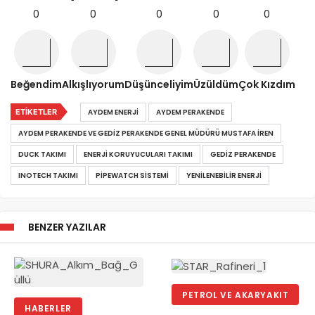
0
0
0
0
0
Beğendim
Alkışlıyorum
Düşünceliyim
Üzüldüm
Çok Kızdım
ETIKETLER
AYDEM ENERJI
AYDEM PERAKENDE
AYDEM PERAKENDE VE GEDIZ PERAKENDE GENEL MÜDÜRÜ MUSTAFA İREN
DUCK TAKIMI
ENERJI KORUYUCULARI TAKIMI
GEDIZ PERAKENDE
INOTECH TAKIMI
PIPEWATCH SISTEMI
YENILENEBILIR ENERJI
BENZER YAZILAR
PETROL VE AKARYAKIT
HABERLER