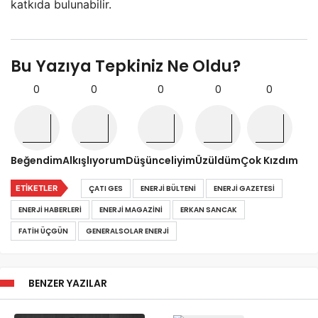
katkıda bulunabilir.
Bu Yazıya Tepkiniz Ne Oldu?
0
0
0
0
0
Beğendim
Alkışlıyorum
Düşünceliyim
Üzüldüm
Çok Kızdım
ETIKETLER
ÇATI GES
ENERJI BÜLTENI
ENERJI GAZETESI
ENERJI HABERLERI
ENERJI MAGAZINI
ERKAN SANCAK
FATIH ÜÇGÜN
GENERALSOLAR ENERJI
BENZER YAZILAR