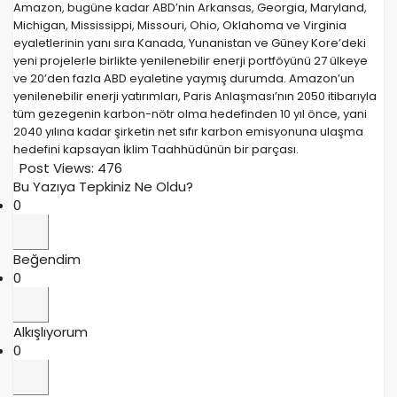
Amazon, bugüne kadar ABD’nin Arkansas, Georgia, Maryland,
Michigan, Mississippi, Missouri, Ohio, Oklahoma ve Virginia
eyaletlerinin yanı sıra Kanada, Yunanistan ve Güney Kore’deki
yeni projelerle birlikte yenilenebilir enerji portföyünü 27 ülkeye
ve 20’den fazla ABD eyaletine yaymış durumda. Amazon’un
yenilenebilir enerji yatırımları, Paris Anlaşması’nın 2050 itibarıyla
tüm gezegenin karbon-nötr olma hedefinden 10 yıl önce, yani
2040 yılına kadar şirketin net sıfır karbon emisyonuna ulaşma
hedefini kapsayan İklim Taahhüdünün bir parçası.
Post Views:
476
Bu Yazıya Tepkiniz Ne Oldu?
0
Beğendim
0
Alkışlıyorum
0