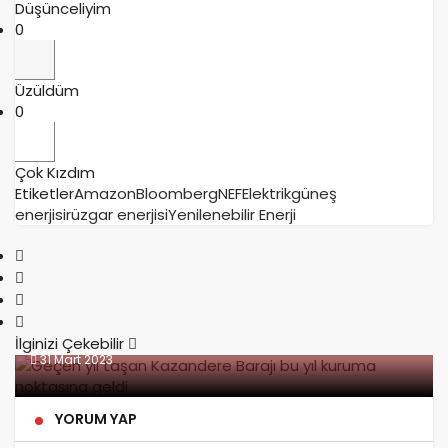
Düşünceliyim
0
Üzüldüm
0
Çok Kızdım
Etiketler
Amazon
BloombergNEF
Elektrik
güneş
enerjisi
rüzgar enerjisi
Yenilenebilir Enerji
İlginizi Çekebilir
31 Mart 2023
Tarımda su kullanımının azaltılması için
uzmanından tasarruf önerileri
YORUM YAP