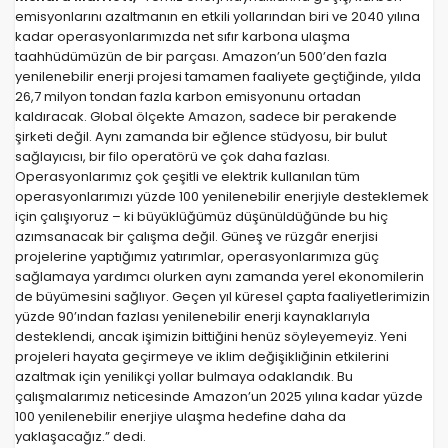
emisyonlarını azaltmanın en etkili yollarından biri ve 2040 yılına
kadar operasyonlarımızda net sıfır karbona ulaşma
taahhüdümüzün de bir parçası. Amazon’un 500’den fazla
yenilenebilir enerji projesi tamamen faaliyete geçtiğinde, yılda
26,7 milyon tondan fazla karbon emisyonunu ortadan
kaldıracak. Global ölçekte
Amazon
, sadece bir perakende
şirketi değil. Aynı zamanda bir eğlence stüdyosu, bir bulut
sağlayıcısı, bir filo operatörü ve çok daha fazlası.
Operasyonlarımız çok çeşitli ve elektrik kullanılan tüm
operasyonlarımızı yüzde 100 yenilenebilir enerjiyle desteklemek
için çalışıyoruz – ki büyüklüğümüz düşünüldüğünde bu hiç
azımsanacak bir çalışma değil. Güneş ve rüzgâr enerjisi
projelerine yaptığımız yatırımlar, operasyonlarımıza güç
sağlamaya yardımcı olurken aynı zamanda yerel ekonomilerin
de büyümesini sağlıyor. Geçen yıl küresel çapta faaliyetlerimizin
yüzde 90’ından fazlası yenilenebilir enerji kaynaklarıyla
desteklendi, ancak işimizin bittiğini henüz söyleyemeyiz. Yeni
projeleri hayata geçirmeye ve iklim değişikliğinin etkilerini
azaltmak için yenilikçi yollar bulmaya odaklandık. Bu
çalışmalarımız neticesinde Amazon’un 2025 yılına kadar yüzde
100 yenilenebilir enerjiye ulaşma hedefine daha da
yaklaşacağız.” dedi.