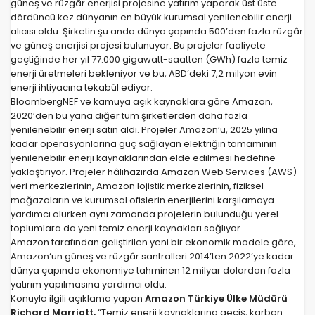
güneş ve rüzgâr enerjisi projesine yatırım yaparak üst üste
dördüncü kez dünyanın en büyük kurumsal yenilenebilir enerji
alıcısı oldu. Şirketin şu anda dünya çapında 500’den fazla rüzgâr
ve güneş enerjisi projesi bulunuyor. Bu projeler faaliyete
geçtiğinde her yıl 77.000 gigawatt-saatten (GWh) fazla temiz
enerji üretmeleri bekleniyor ve bu, ABD’deki 7,2 milyon evin
enerji ihtiyacına tekabül ediyor.
BloombergNEF ve kamuya açık kaynaklara göre Amazon,
2020’den bu yana diğer tüm şirketlerden daha fazla
yenilenebilir enerji satın aldı. Projeler
Amazon
‘u, 2025 yılına
kadar operasyonlarına güç sağlayan elektriğin tamamının
yenilenebilir enerji kaynaklarından elde edilmesi hedefine
yaklaştırıyor. Projeler hâlihazırda Amazon Web Services (AWS)
veri merkezlerinin, Amazon lojistik merkezlerinin, fiziksel
mağazaların ve kurumsal ofislerin enerjilerini karşılamaya
yardımcı olurken aynı zamanda projelerin bulunduğu yerel
toplumlara da yeni temiz enerji kaynakları sağlıyor.
Amazon tarafından geliştirilen yeni bir ekonomik modele göre,
Amazon
‘un güneş ve rüzgâr santralleri 2014’ten 2022’ye kadar
dünya çapında ekonomiye tahminen 12 milyar dolardan fazla
yatırım yapılmasına yardımcı oldu.
Konuyla ilgili açıklama yapan
Amazon Türkiye Ülke Müdürü
Richard Marriott,
“Temiz enerji kaynaklarına geçiş, karbon