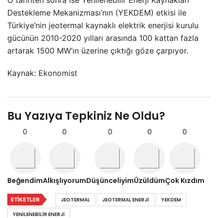
O tarihten sonra ise Yenilenebilir Enerji Kaynakları
Destekleme Mekanizması’nın (YEKDEM) etkisi ile
Türkiye’nin jeotermal kaynaklı elektrik enerjisi kurulu
gücünün 2010-2020 yılları arasında 100 kattan fazla
artarak 1500 MW’ın üzerine çıktığı göze çarpıyor.
Kaynak: Ekonomist
Bu Yazıya Tepkiniz Ne Oldu?
0
0
0
0
0
Beğendim
Alkışlıyorum
Düşünceliyim
Üzüldüm
Çok Kızdım
ETIKETLER
JEOTERMAL
JEOTERMAL ENERJI
YEKDEM
YENILENEBILIR ENERJI