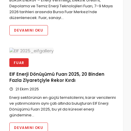
BURSA ENERGY – Enerji Verimliliği, Elektrik Üretimi,
Depolama ve Temiz Enerji Teknolojileri Fuarı, 7–9 Mayıs
2026 tarihleri arasında Bursa Fuar Merkezi’nde
düzenlenecek. Fuar, sanayi…
DEVAMINI OKU
FUAR
EIF Enerji Dönüşümü Fuarı 2025, 20 Binden
Fazla Ziyaretçiyle Rekor Kırdı
21 Ekim 2025
Enerji sektörünün en güçlü temsilcilerini, karar vericilerini
ve yatırımcılarını aynı çatı altında buluşturan EIF Enerji
Dönüşümü Fuarı 2025, bu yıl da küresel enerji
gündemine…
DEVAMINI OKU