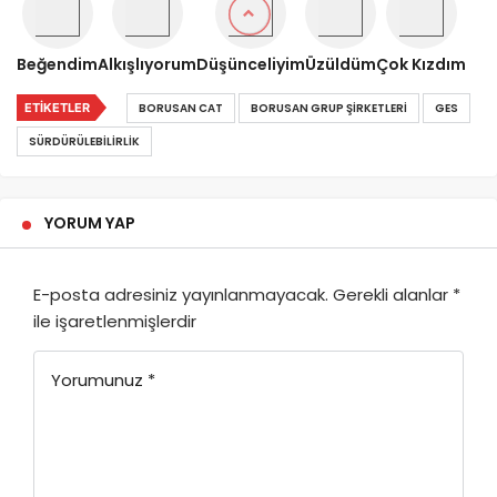
Beğendim
Alkışlıyorum
Düşünceliyim
Üzüldüm
Çok Kızdım
ETIKETLER
BORUSAN CAT
BORUSAN GRUP ŞIRKETLERI
GES
SÜRDÜRÜLEBILIRLIK
YORUM YAP
E-posta adresiniz yayınlanmayacak.
Gerekli alanlar
*
ile işaretlenmişlerdir
Yorumunuz
*