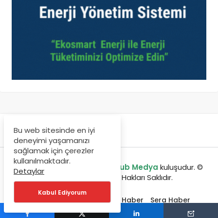
Bu web sitesinde en iyi
deneyimi yaşamanızı
sağlamak için çerezler
kullanılmaktadır.
enerjibulteni.com bir
GreenHub Medya
kuluşudur. ©
Detaylar
Copyright 2020, Tüm Hakları Saklıdır.
Kabul Ediyorum
Etkinlikler
Jeotermal Haber
Sera Haber