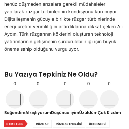
henüz düşmeden arızalara gerekli müdahaleler
yapılarak rüzgar türbinlerinin kondisyonu korunuyor.
Dijitalleşmenin gücüyle birlikte rüzgar türbinlerinde
enerji üretim verimliliğini artırdıklarına dikkat çeken Ali
Aydın, Türk rüzgarının köklerini oluşturan teknoloji
yatırımlarının gelişmenin sürdürülebilirliği için büyük
öneme sahip olduğunu vurguluyor.
Bu Yazıya Tepkiniz Ne Oldu?
0
0
0
0
0
Beğendim
Alkışlıyorum
Düşünceliyim
Üzüldüm
Çok Kızdım
ETIKETLER
RÜZGAR
RÜZGAR ENERJISI
ÜLKE ENERJI