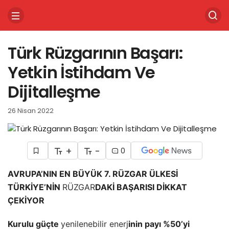
Türk Rüzgarının Başarı:
Yetkin İstihdam Ve
Dijitalleşme
26 Nisan 2022
+
-
0
AVRUPA’NIN EN BÜYÜK 7. RÜZGAR ÜLKESİ
TÜRKİYE’NİN
RÜZGAR
DAKİ BAŞARISI DİKKAT
ÇEKİYOR
Kurulu güçte
yenilenebilir enerj
inin payı %50’yi