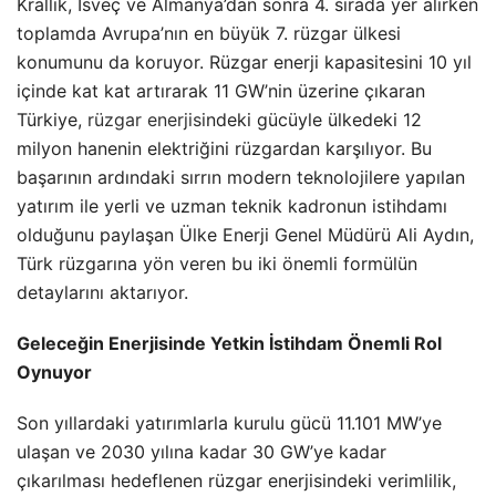
Krallık, İsveç ve Almanya’dan sonra 4. sırada yer alırken
toplamda Avrupa’nın en büyük 7. rüzgar ülkesi
konumunu da koruyor. Rüzgar enerji kapasitesini 10 yıl
içinde kat kat artırarak 11 GW’nin üzerine çıkaran
Türkiye,
rüzgar enerjisi
ndeki gücüyle ülkedeki 12
milyon hanenin elektriğini rüzgardan karşılıyor. Bu
başarının ardındaki sırrın modern teknolojilere yapılan
yatırım ile yerli ve uzman teknik kadronun istihdamı
olduğunu paylaşan Ülke Enerji Genel Müdürü Ali Aydın,
Türk rüzgarına yön veren bu iki önemli formülün
detaylarını aktarıyor.
Geleceğin Enerjisinde Yetkin İstihdam Önemli Rol
Oynuyor
Son yıllardaki yatırımlarla kurulu gücü 11.101 MW’ye
ulaşan ve 2030 yılına kadar 30 GW’ye kadar
çıkarılması hedeflenen rüzgar enerjisindeki verimlilik,