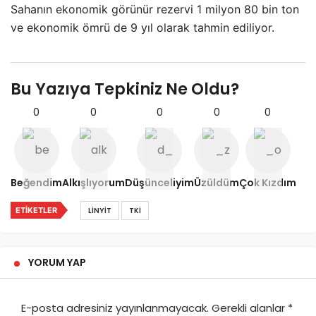
Sahanın ekonomik görünür rezervi 1 milyon 80 bin ton
ve ekonomik ömrü de 9 yıl olarak tahmin ediliyor.
Bu Yazıya Tepkiniz Ne Oldu?
0
0
0
0
0
Beğendim
Alkışlıyorum
Düşünceliyim
Üzüldüm
Çok Kızdım
ETIKETLER
LINYIT
TKİ
YORUM YAP
E-posta adresiniz yayınlanmayacak.
Gerekli alanlar
*