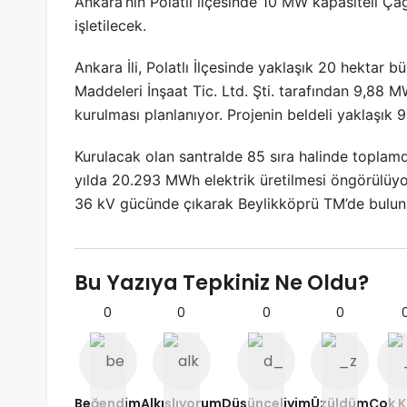
Ankara’nın Polatlı ilçesinde 10 MW kapasiteli Çağ
işletilecek.
Ankara İli, Polatlı İlçesinde yaklaşık 20 hektar
Maddeleri İnşaat Tic. Ltd. Şti. tarafından 9,88 
kurulması planlanıyor. Projenin beldeli yaklaşık
Kurulacak olan santralde 85 sıra halinde toplam
yılda 20.293 MWh elektrik üretilmesi öngörülüyor.
36 kV gücünde çıkarak Beylikköprü TM’de bulun
Bu Yazıya Tepkiniz Ne Oldu?
0
0
0
0
Beğendim
Alkışlıyorum
Düşünceliyim
Üzüldüm
Çok K