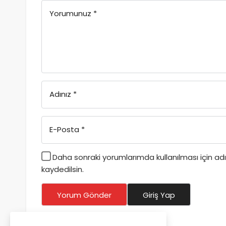
Yorumunuz
*
Adınız
*
E-Posta
*
Daha sonraki yorumlarımda kullanılması için a
kaydedilsin.
Yorum Gönder
Giriş Yap