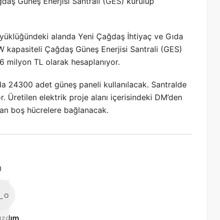
daş Güneş Enerjisi Santrali (
GES
) kurulup
 büyüklüğündeki alanda Yeni Çağdaş İhtiyaç ve Gıda
MW kapasiteli Çağdaş Güneş Enerjisi Santrali (GES)
 96 milyon TL olarak hesaplanıyor.
da 24300 adet güneş paneli kullanılacak. Santralde
 Üretilen elektrik proje alanı içerisindeki DM’den
an boş hücrelere bağlanacak.
0
ızdım