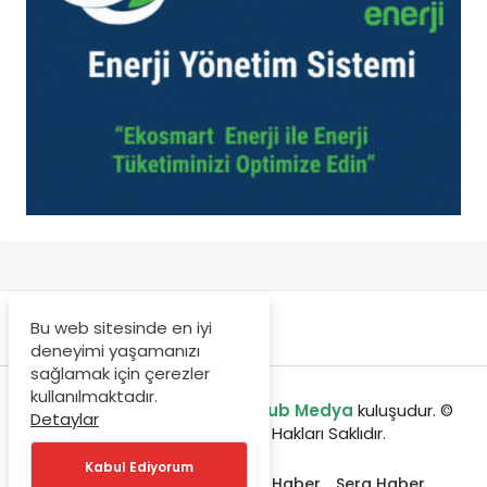
Bu web sitesinde en iyi
deneyimi yaşamanızı
sağlamak için çerezler
kullanılmaktadır.
enerjibulteni.com bir
GreenHub Medya
kuluşudur. ©
Detaylar
Copyright 2020, Tüm Hakları Saklıdır.
Kabul Ediyorum
Etkinlikler
Jeotermal Haber
Sera Haber