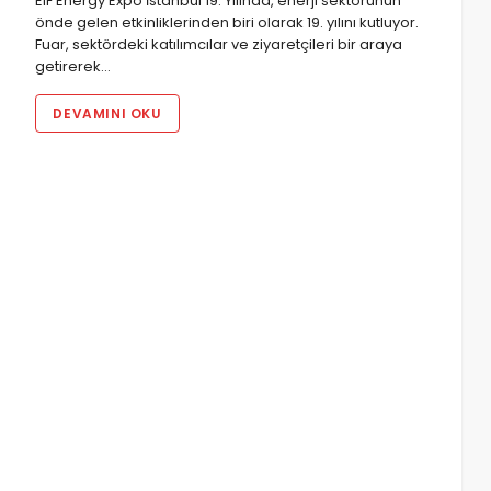
EIF Energy Expo İstanbul 19. Yılında, enerji sektörünün
önde gelen etkinliklerinden biri olarak 19. yılını kutluyor.
Fuar, sektördeki katılımcılar ve ziyaretçileri bir araya
getirerek…
DEVAMINI OKU