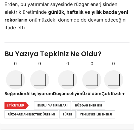
Erden, bu yatırımlar sayesinde rüzgar enerjisinden
elektrik üretiminde
günlük, haftalık ve yıllık bazda yeni
rekorların
önümüzdeki dönemde de devam edeceğini
ifade etti.
Bu Yazıya Tepkiniz Ne Oldu?
0
0
0
0
0
Beğendim
Alkışlıyorum
Düşünceliyim
Üzüldüm
Çok Kızdım
ETIKETLER
ENERJI YATIRIMLARI
RÜZGAR ENERJISI
RÜZGARDAN ELEKTRIK ÜRETIMI
TÜREB
YENILENEBILIR ENERJI