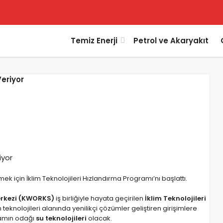
Temiz Enerji
Petrol ve Akaryakıt
Veriyor
ek için İklim Teknolojileri Hızlandırma Programı’nı başlattı.
Merkezi (KWORKS)
iş birliğiyle hayata geçirilen
İklim Teknolojileri
teknolojileri alanında yenilikçi çözümler geliştiren girişimlere
ramın odağı
su teknolojileri
olacak.