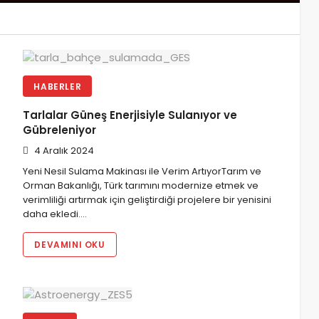
mındaki lisanssız projeler için 284,45 MW’lık ek
HABERLER
Tarlalar Güneş Enerjisiyle Sulanıyor ve
Gübreleniyor
4 Aralık 2024
Yeni Nesil Sulama Makinası ile Verim ArtıyorTarım ve
Orman Bakanlığı, Türk tarımını modernize etmek ve
verimliliği artırmak için geliştirdiği projelere bir yenisini
daha ekledi.…
DEVAMINI OKU