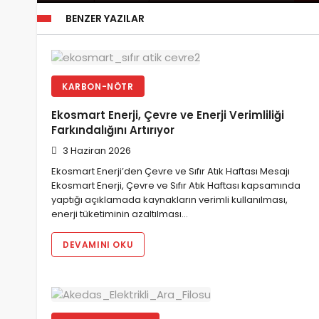
TEİAŞ: “Hibrit tesis projeleri ve 5.1.h kapsa
BENZER YAZILAR
kapasite kaldı”
KARBON-NÖTR
Ekosmart Enerji, Çevre ve Enerji Verimliliği
Farkındalığını Artırıyor
3 Haziran 2026
Ekosmart Enerji’den Çevre ve Sıfır Atık Haftası Mesajı
Ekosmart Enerji, Çevre ve Sıfır Atık Haftası kapsamında
yaptığı açıklamada kaynakların verimli kullanılması,
enerji tüketiminin azaltılması…
DEVAMINI OKU