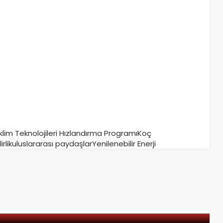
İklim Teknolojileri Hızlandırma Programı
Koç
rlik
uluslararası paydaşlar
Yenilenebilir Enerji