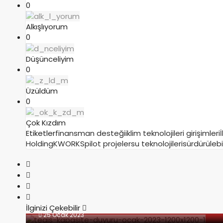
0
Alkışlıyorum
0
Düşünceliyim
0
Üzüldüm
0
Çok Kızdım
Etiketler
finansman desteği
iklim teknolojileri girişimleri
Holding
KWORKS
pilot projeler
su teknolojileri
sürdürülebili
İlginizi Çekebilir
25 Ocak 2023