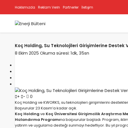
Hakkımızda
Reklam Verin
Partnerler
İletişim
Koç Holding, Su Teknolojileri Girişimlerine Destek 
8 Ekim 2025
Okuma süresi: 1dk, 35sn
0
+
-
Koç Holding ve KWORKS, su teknolojileri girişimlerini desteklem
Başvurular 23 Kasım’a kadar açık.
Koç Holding
ve
Koç Üniversitesi Girişimcilik Araştırma 
Hızlandırma Programı
na başvurular başladı. Program, iklim 
yatırım ve uygulama desteği sunmayı hedefliyor. Bu yıl prog