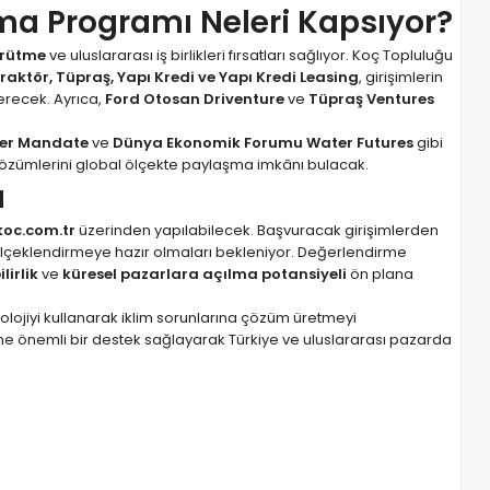
ırma Programı Neleri Kapsıyor?
yürütme
ve uluslararası iş birlikleri fırsatları sağlıyor. Koç Topluluğu
raktör, Tüpraş, Yapı Kredi ve Yapı Kredi Leasing
, girişimlerin
recek. Ayrıca,
Ford Otosan Driventure
ve
Tüpraş Ventures
ater Mandate
ve
Dünya Ekonomik Forumu Water Futures
gibi
çözümlerini global ölçekte paylaşma imkânı bulacak.
ı
koc.com.tr
üzerinden yapılabilecek. Başvuracak girişimlerden
 ölçeklendirmeye hazır olmaları bekleniyor. Değerlendirme
irlik
ve
küresel pazarlara açılma potansiyeli
ön plana
lojiyi kullanarak iklim sorunlarına çözüm üretmeyi
ne önemli bir destek sağlayarak Türkiye ve uluslararası pazarda