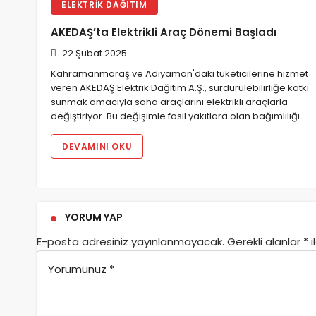
ELEKTRIK DAĞITIM
AKEDAŞ’ta Elektrikli Araç Dönemi Başladı
22 Şubat 2025
Kahramanmaraş ve Adıyaman'daki tüketicilerine hizmet
veren AKEDAŞ Elektrik Dağıtım A.Ş., sürdürülebilirliğe katkı
sunmak amacıyla saha araçlarını elektrikli araçlarla
değiştiriyor. Bu değişimle fosil yakıtlara olan bağımlılığı…
DEVAMINI OKU
YORUM YAP
E-posta adresiniz yayınlanmayacak.
Gerekli alanlar
*
i
Yorumunuz
*