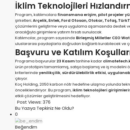
İklim Teknolojileri Hızland
Program, katılımcılara
finansmana erişim
,
pilot projeler 
şirketleri;
Arçelik, Entek, Ford Otosan, Otokar, Tofaş, TürkT
çözümlerini geliştirme veya uygulama aşamasında destek ve
aracılığıyla girişimlere yatırım fırsatı sunulacak.
Katılımcılar, program sayesinde
Birleşmiş Milletler CEO W
uluslararası paydaşlarla doğrudan bağlantı kurabilecek ve 
Başvuru ve Katılım Koşullar
Programa başvurular
23 Kasım
tarihine kadar
climatetech.
ürün prototipini tamamlamış, satışa başlamış ve iş modelini
kriterlerinde
yenilikçilik
,
sürdürülebilirlik etkisi
,
uygulanabil
çıkıyor.
Koç Holding, 2050 karbon nötr hedefine ulaşma yolunda tekno
önceliklendiriyor. Bu program,
iklim teknolojileri girişimleri
etkili çözümler geliştirilmesini hedefliyor.
Post Views:
376
Bu Yazıya Tepkiniz Ne Oldu?
0
Beğendim