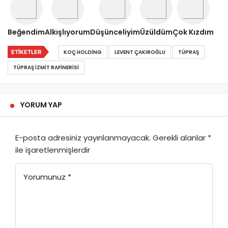
Beğendim
Alkışlıyorum
Düşünceliyim
Üzüldüm
Çok Kızdım
ETIKETLER
KOÇ HOLDING
LEVENT ÇAKIROĞLU
TÜPRAŞ
TÜPRAŞ İZMIT RAFINERISI
YORUM YAP
E-posta adresiniz yayınlanmayacak.
Gerekli alanlar
*
ile işaretlenmişlerdir
Yorumunuz
*