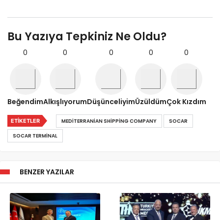
Bu Yazıya Tepkiniz Ne Oldu?
0
0
0
0
0
Beğendim
Alkışlıyorum
Düşünceliyim
Üzüldüm
Çok Kızdım
ETIKETLER
MEDITERRANIAN SHIPPING COMPANY
SOCAR
SOCAR TERMINAL
BENZER YAZILAR