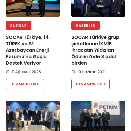
RÜZGAR
HABERLER
SOCAR Türkiye, 14.
SOCAR Türkiye grup
TÜREK ve IV.
şirketlerine İKMİB
Azerbaycan Enerji
İhracatın Yıldızları
Forumu’na Güçlü
Ödülleri’nde 3 ödül
Destek Veriyor
birden
11 Ağustos 2025
19 Haziran 2021
DEVAMINI OKU
DEVAMINI OKU