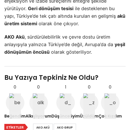
enjeksiyon ve izabe süreçlerini entegre şekilde
yürütüyor.
Geri dönüşüm tesisi
ile desteklenen bu
yapı, Türkiye’de tek çatı altında kurulan en gelişmiş
akü
üretim sistemi
olarak öne çıkıyor.
AKO Akü
, sürdürülebilirlik ve çevre dostu üretim
anlayışıyla yalnızca Türkiye’de değil, Avrupa’da da
yeşil
dönüşümün öncüsü
olarak gösteriliyor.
Bu Yazıya Tepkiniz Ne Oldu?
0
0
1
0
0
Beğendim
Alkışlıyorum
Düşünceliyim
Üzüldüm
Çok Kızdım
ETIKETLER
AKO AKÜ
AKO GRUP