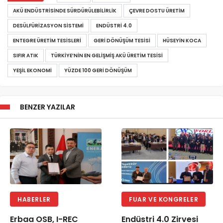
AKÜ ENDÜSTRISINDE SÜRDÜRÜLEBILIRLIK
ÇEVRE DOSTU ÜRETIM
DESÜLFÜRIZASYON SISTEMI
ENDÜSTRI 4.0
ENTEGRE ÜRETIM TESISLERI
GERI DÖNÜŞÜM TESISI
HÜSEYIN KOCA
SIFIR ATIK
TÜRKIYE’NIN EN GELIŞMIŞ AKÜ ÜRETIM TESISI
YEŞIL EKONOMI
YÜZDE 100 GERI DÖNÜŞÜM
BENZER YAZILAR
HABERLER
FUAR VE KONGRELER
Erbaa OSB, I-REC
Endüstri 4.0 Zirvesi