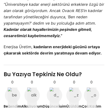
“Üniversiteye kadar enerji sektörünü erkeklere özgü bir
alan olarak görüyordum. Ancak Ovacık RES’in kadınlar
tarafından yönetileceğini duyunca, ‘Ben neden
yapamayayım?’ dedim ve bu yolculuğa adım attım.
Kadınlar olarak hayallerimizin peşinden gitmeli,
cesaretimizi kaybetmemeliyiz.”
Enerjisa Üretim,
kadınların enerjideki gücünü ortaya
çıkararak sektörde devrim yaratmaya devam ediyor.
Bu Yazıya Tepkiniz Ne Oldu?
0
0
0
0
0
Beğendim
Alkışlıyorum
Düşünceliyim
Üzüldüm
Çok Kızdım