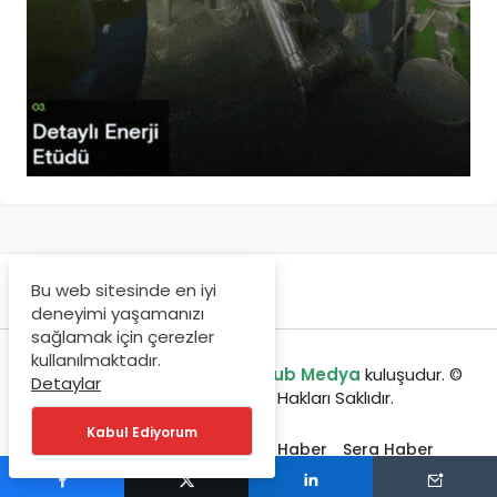
Bu web sitesinde en iyi
deneyimi yaşamanızı
sağlamak için çerezler
kullanılmaktadır.
enerjibulteni.com bir
GreenHub Medya
kuluşudur. ©
Detaylar
Copyright 2020, Tüm Hakları Saklıdır.
Kabul Ediyorum
Etkinlikler
Jeotermal Haber
Sera Haber