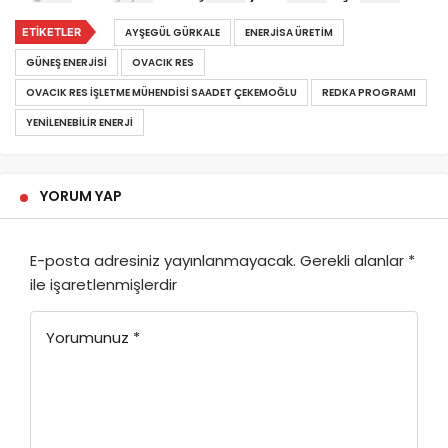
ETIKETLER
AYŞEGÜL GÜRKALE
ENERJISA ÜRETIM
GÜNEŞ ENERJISI
OVACIK RES
OVACIK RES İŞLETME MÜHENDISI SAADET ÇEKEMOĞLU
REDKA PROGRAMI
YENILENEBILIR ENERJI
YORUM YAP
E-posta adresiniz yayınlanmayacak.
Gerekli alanlar
*
ile işaretlenmişlerdir
Yorumunuz
*