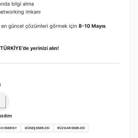
kında bilgi alma
networking imkanı
da en güncel çözümleri görmek için
8-10 Mayıs
ÜRKİYE’de yerinizi alın!
0
ızdım
GO ENERGY
GÜNEŞ ENERJISI
RÜZGAR ENERJISI