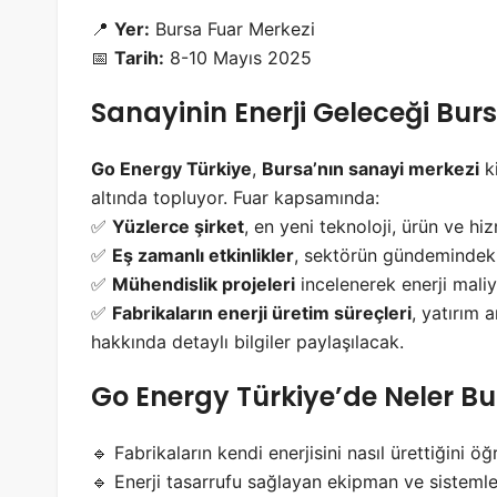
📍
Yer:
Bursa Fuar Merkezi
📅
Tarih:
8-10 Mayıs 2025
Sanayinin Enerji Geleceği Burs
Go Energy Türkiye
,
Bursa’nın sanayi merkezi
ki
altında topluyor. Fuar kapsamında:
✅
Yüzlerce şirket
, en yeni teknoloji, ürün ve hi
✅
Eş zamanlı etkinlikler
, sektörün gündemindek
✅
Mühendislik projeleri
incelenerek enerji maliy
✅
Fabrikaların enerji üretim süreçleri
, yatırım 
hakkında detaylı bilgiler paylaşılacak.
Go Energy Türkiye’de Neler Bu
🔹 Fabrikaların kendi enerjisini nasıl ürettiğini öğ
🔹 Enerji tasarrufu sağlayan ekipman ve sistemle