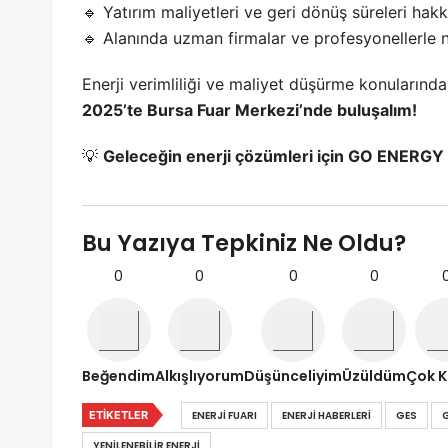
🔹 Yatırım maliyetleri ve geri dönüş süreleri hak
🔹 Alanında uzman firmalar ve profesyonellerle 
Enerji verimliliği ve maliyet düşürme konuların
2025’te Bursa Fuar Merkezi’nde buluşalım!
💡
Geleceğin enerji çözümleri için GO ENERGY T
Bu Yazıya Tepkiniz Ne Oldu?
0
0
0
0
Beğendim
Alkışlıyorum
Düşünceliyim
Üzüldüm
Çok K
ETIKETLER
ENERJI FUARI
ENERJI HABERLERI
GES
YENILENEBILIR ENERJI