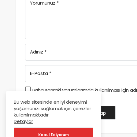
Yorumunuz
*
Adınız
*
E-Posta
*
Daha sonraki yorumlarımda kullanılması için a
kaydedilsin.
Bu web sitesinde en iyi deneyimi
yaşamanızı sağlamak için çerezler
Yorum Gönder
Giriş Yap
kullanılmaktadır.
Detaylar
Kabul Ediyorum