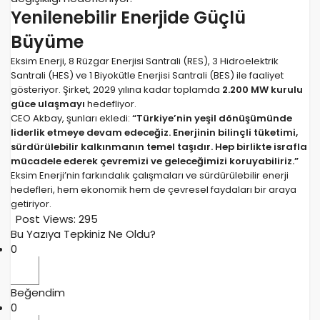
Yenilenebilir Enerjide Güçlü
Büyüme
Eksim Enerji, 8 Rüzgar Enerjisi Santrali (RES), 3 Hidroelektrik
Santrali (HES) ve 1 Biyokütle Enerjisi Santrali (BES) ile faaliyet
gösteriyor. Şirket, 2029 yılına kadar toplamda
2.200 MW kurulu
güce ulaşmayı
hedefliyor.
CEO Akbay, şunları ekledi:
“Türkiye’nin yeşil dönüşümünde
liderlik etmeye devam edeceğiz. Enerjinin bilinçli tüketimi,
sürdürülebilir kalkınmanın temel taşıdır. Hep birlikte israfla
mücadele ederek çevremizi ve geleceğimizi koruyabiliriz.”
Eksim Enerji’nin farkındalık çalışmaları ve sürdürülebilir enerji
hedefleri, hem ekonomik hem de çevresel faydaları bir araya
getiriyor.
Post Views:
295
Bu Yazıya Tepkiniz Ne Oldu?
0
Beğendim
0