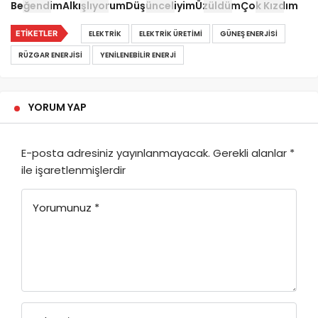
Beğendim
Alkışlıyorum
Düşünceliyim
Üzüldüm
Çok Kızdım
ETIKETLER
ELEKTRIK
ELEKTRIK ÜRETIMI
GÜNEŞ ENERJISI
RÜZGAR ENERJISI
YENILENEBILIR ENERJI
YORUM YAP
E-posta adresiniz yayınlanmayacak.
Gerekli alanlar
*
ile işaretlenmişlerdir
Yorumunuz
*