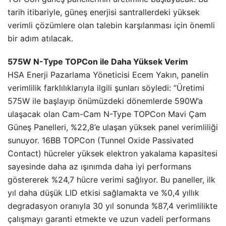
tarih itibariyle, güneş enerjisi santrallerdeki yüksek
verimli çözümlere olan talebin karşılanması için önemli
bir adım atılacak.
575W N-Type TOPCon ile Daha Yüksek Verim
HSA Enerji Pazarlama Yöneticisi Ecem Yakın, panelin
verimlilik farklılıklarıyla ilgili şunları söyledi: “Üretimi
575W ile başlayıp önümüzdeki dönemlerde 590W’a
ulaşacak olan Cam-Cam N-Type TOPCon Mavi Çam
Güneş Panelleri, %22,8’e ulaşan yüksek panel verimliliği
sunuyor. 16BB TOPCon (Tunnel Oxide Passivated
Contact) hücreler yüksek elektron yakalama kapasitesi
sayesinde daha az ışınımda daha iyi performans
göstererek %24,7 hücre verimi sağlıyor. Bu paneller, ilk
yıl daha düşük LID etkisi sağlamakta ve %0,4 yıllık
degradasyon oranıyla 30 yıl sonunda %87,4 verimlilikte
çalışmayı garanti etmekte ve uzun vadeli performans