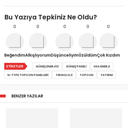
Bu Yazıya Tepkiniz Ne Oldu?
0
0
0
0
0
Beğendim
Alkışlıyorum
Düşünceliyim
Üzüldüm
Çok Kızdım
ETIKETLER
GÜNEŞ ENERJISI
GÜNEŞ PANELI
HSA ENERJI
N-TYPE TOPCON PANELLERI
TEKNOLOJI
TOPCON
YATIRIM
BENZER YAZILAR