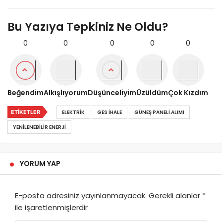
Bu Yazıya Tepkiniz Ne Oldu?
0
0
0
0
0
Beğendim
Alkışlıyorum
Düşünceliyim
Üzüldüm
Çok Kızdım
ETIKETLER
ELEKTRIK
GES İHALE
GÜNEŞ PANELI ALIMI
YENILENEBILIR ENERJI
YORUM YAP
E-posta adresiniz yayınlanmayacak.
Gerekli alanlar
*
ile işaretlenmişlerdir