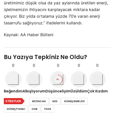
üretimimiz düşük olsa da yaz aylarında üretilen enerji,
işletmemizin ihtiyacını karşılayacak miktara kadar
çıkıyor. Biz yılda ortalama yüzde 70’e varan enerji
tasarrufu sağlıyoruz.” ifadelerini kullandı.
Kaynak: AA Haber Bülteni
Bu Yazıya Tepkiniz Ne Oldu?
0
0
0
0
0
Beğendim
Alkışlıyorum
Düşünceliyim
Üzüldüm
Çok Kızdım
ETIKETLER
ERZINCAN
GES
GÜNEŞ ENERJISI
GÜNEŞ PANELI
OSB
TKDK