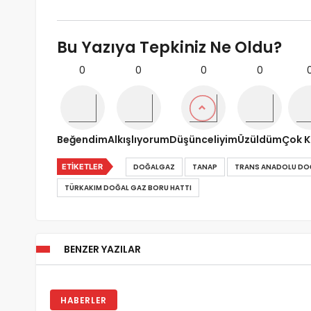
Bu Yazıya Tepkiniz Ne Oldu?
0
0
0
0
Beğendim
Alkışlıyorum
Düşünceliyim
Üzüldüm
Çok K
ETIKETLER
DOĞALGAZ
TANAP
TRANS ANADOLU DOĞ
TÜRKAKIM DOĞAL GAZ BORU HATTI
BENZER YAZILAR
HABERLER