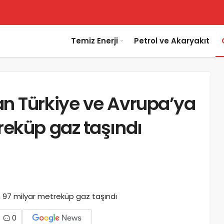
Temiz Enerji
Petrol ve Akaryakıt
n Türkiye ve Avrupa’ya
reküp gaz taşındı
0