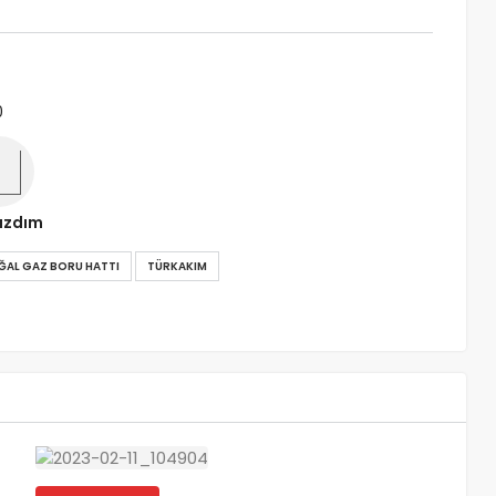
0
ızdım
AL GAZ BORU HATTI
TÜRKAKIM