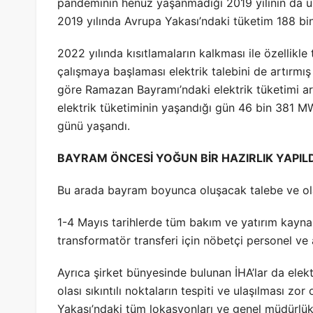
pandeminin henüz yaşanmadığı 2019 yılının da üz
2019 yılında Avrupa Yakası’ndaki tüketim 188 bin
2022 yılında kısıtlamaların kalkması ile özellikle
çalışmaya başlaması elektrik talebini de artırmı
göre Ramazan Bayramı’ndaki elektrik tüketimi ar
elektrik tüketiminin yaşandığı gün 46 bin 381 MW
günü yaşandı.
BAYRAM ÖNCESİ YOĞUN BİR HAZIRLIK YAPILD
Bu arada bayram boyunca oluşacak talebe ve olas
1-4 Mayıs tarihlerde tüm bakım ve yatırım kaynakl
transformatör transferi için nöbetçi personel ve
Ayrıca şirket bünyesinde bulunan İHA’lar da elekt
olası sıkıntılı noktaların tespiti ve ulaşılması zor
Yakası’ndaki tüm lokasyonları ve genel müdürlü