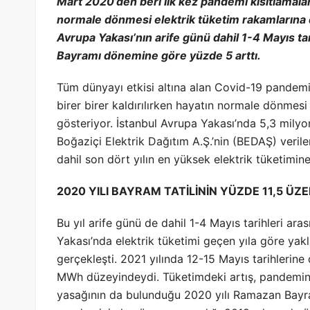
Mart 2020’den beri ilk kez pandemi kısıtlamal
normale dönmesi elektrik tüketim rakamlarına d
Avrupa Yakası’nın arife günü dahil 1-4 Mayıs ta
Bayramı dönemine göre yüzde 5 arttı.
Tüm dünyayı etkisi altına alan Covid-19 pandemisi
birer birer kaldırılırken hayatın normale dönmesi
gösteriyor. İstanbul Avrupa Yakası’nda 5,3 mily
Boğaziçi Elektrik Dağıtım A.Ş.’nin (BEDAŞ) veril
dahil son dört yılın en yüksek elektrik tüketimine
2020 YILI BAYRAM TATİLİNİN YÜZDE 11,5 ÜZ
Bu yıl arife günü de dahil 1-4 Mayıs tarihleri a
Yakası’nda elektrik tüketimi geçen yıla göre ya
gerçekleşti. 2021 yılında 12-15 Mayıs tarihleri
MWh düzeyindeydi. Tüketimdeki artış, pandeminin
yasağının da bulunduğu 2020 yılı Ramazan Bayra