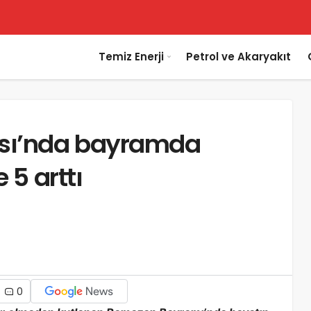
Temiz Enerji
Petrol ve Akaryakıt
ası’nda bayramda
 5 arttı
0