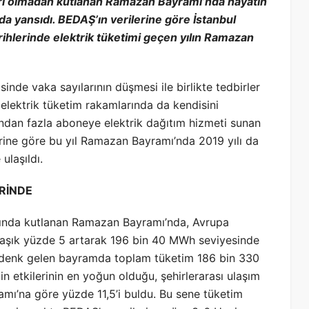
arı olmadan kutlanan Ramazan Bayramı’nda hayatın
a yansıdı. BEDAŞ’ın verilerine göre İstanbul
rihlerinde elektrik tüketimi geçen yılın Ramazan
nde vaka sayılarının düşmesi ile birlikte tedbirler
 elektrik tüketim rakamlarında da kendisini
ondan fazla aboneye elektrik dağıtım hizmeti sunan
erine göre bu yıl Ramazan Bayramı’nda 2019 yılı da
 ulaşıldı.
ERİNDE
rasında kutlanan Ramazan Bayramı’nda, Avrupa
klaşık yüzde 5 artarak 196 bin 40 MWh seviyesinde
ne denk gelen bayramda toplam tüketim 186 bin 330
 etkilerinin en yoğun olduğu, şehirlerarası ulaşım
mı’na göre yüzde 11,5’i buldu. Bu sene tüketim