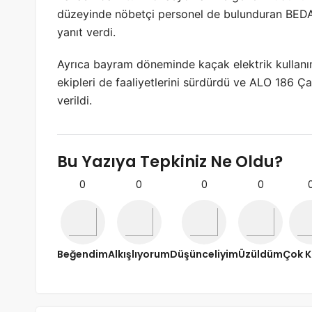
düzeyinde nöbetçi personel de bulunduran BEDA
yanıt verdi.
Ayrıca bayram döneminde kaçak elektrik kullanı
ekipleri de faaliyetlerini sürdürdü ve ALO 186 Ç
verildi.
Bu Yazıya Tepkiniz Ne Oldu?
0
0
0
0
Beğendim
Alkışlıyorum
Düşünceliyim
Üzüldüm
Çok K