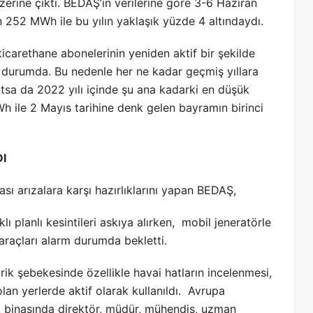
erine çıktı. BEDAŞ’ın verilerine göre 3-6 Haziran
 252 MWh ile bu yılın yaklaşık yüzde 4 altındaydı.
 ticarethane abonelerinin yeniden aktif bir şekilde
ş durumda. Bu nedenle her ne kadar geçmiş yıllara
tsa da 2022 yılı içinde şu ana kadarki en düşük
h ile 2 Mayıs tarihine denk gelen bayramın birinci
I
ı arızalara karşı hazırlıklarını yapan BEDAŞ,
ı planlı kesintileri askıya alırken, mobil jeneratörle
 araçları alarm durumda bekletti.
rik şebekesinde özellikle havai hatların incelenmesi,
 olan yerlerde aktif olarak kullanıldı. Avrupa
k binasında direktör, müdür, mühendis, uzman