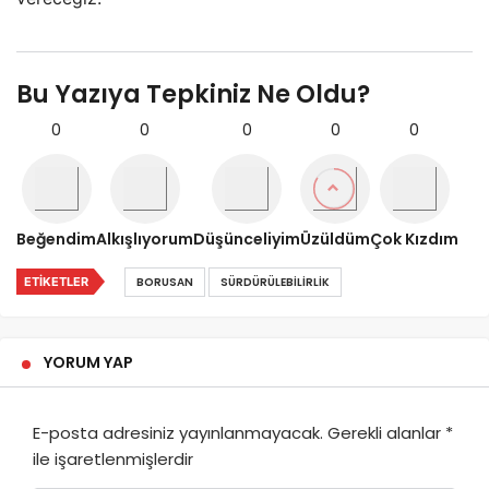
Bu Yazıya Tepkiniz Ne Oldu?
0
0
0
0
0
Beğendim
Alkışlıyorum
Düşünceliyim
Üzüldüm
Çok Kızdım
ETIKETLER
BORUSAN
SÜRDÜRÜLEBILIRLIK
YORUM YAP
E-posta adresiniz yayınlanmayacak.
Gerekli alanlar
*
ile işaretlenmişlerdir