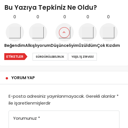
Bu Yazıya Tepkiniz Ne Oldu?
0
0
0
0
0
Beğendim
Alkışlıyorum
Düşünceliyim
Üzüldüm
Çok Kızdım
ETIKETLER
SÜRDÜRÜLEBILIRLIK
YEŞIL İŞ ZIRVESI
YORUM YAP
E-posta adresiniz yayınlanmayacak.
Gerekli alanlar
*
ile işaretlenmişlerdir
Yorumunuz
*