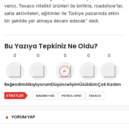
verici. Texaco nitelikli ürünleri ile birlikte, roadshow’lar,
saha aktiviteleri, eğitimler ile Türkiye pazarında etkin
bir şekilde yer almaya devam edecek” dedi.
Bu Yazıya Tepkiniz Ne Oldu?
0
0
0
0
0
Beğendim
Alkışlıyorum
Düşünceliyim
Üzüldüm
Çok Kızdım
ETIKETLER
MADENI YAĞ
PETROL OFISI
TEXACO
YORUM YAP