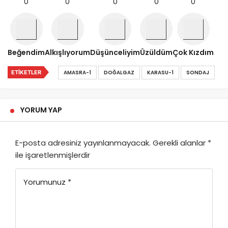
0
0
0
0
0
Beğendim
Alkışlıyorum
Düşünceliyim
Üzüldüm
Çok Kızdım
ETIKETLER
AMASRA-1
DOĞALGAZ
KARASU-1
SONDAJ
YORUM YAP
E-posta adresiniz yayınlanmayacak.
Gerekli alanlar
*
ile işaretlenmişlerdir
Yorumunuz
*