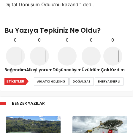
Dijital Dönüşüm Ödülü’nü kazandı” dedi.
Bu Yazıya Tepkiniz Ne Oldu?
0
0
0
0
0
Beğendim
Alkışlıyorum
Düşünceliyim
Üzüldüm
Çok Kızdım
ETIKETLER
AHLATCI HOLDING
DOĞALGAZ
ENERYA ENERJI
BENZER YAZILAR