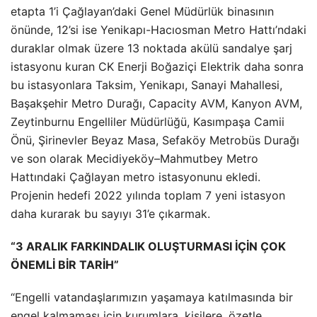
etapta 1’i Çağlayan’daki Genel Müdürlük binasının
önünde, 12’si ise Yenikapı-Hacıosman Metro Hattı’ndaki
duraklar olmak üzere 13 noktada akülü sandalye şarj
istasyonu kuran CK Enerji Boğaziçi Elektrik daha sonra
bu istasyonlara Taksim, Yenikapı, Sanayi Mahallesi,
Başakşehir Metro Durağı, Capacity AVM, Kanyon AVM,
Zeytinburnu Engelliler Müdürlüğü, Kasımpaşa Camii
Önü, Şirinevler Beyaz Masa, Sefaköy Metrobüs Durağı
ve son olarak Mecidiyeköy–Mahmutbey Metro
Hattındaki Çağlayan metro istasyonunu ekledi.
Projenin hedefi 2022 yılında toplam 7 yeni istasyon
daha kurarak bu sayıyı 31’e çıkarmak.
“3 ARALIK FARKINDALIK OLUŞTURMASI İÇİN ÇOK
ÖNEMLİ BİR TARİH”
“Engelli vatandaşlarımızın yaşamaya katılmasında bir
engel kalmaması için kurumlara, kişilere, özetle