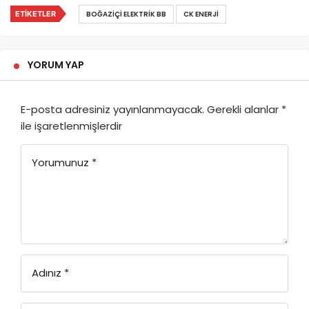
ETIKETLER
BOĞAZIÇI ELEKTRIK BB
CK ENERJI
YORUM YAP
E-posta adresiniz yayınlanmayacak.
Gerekli alanlar
*
ile işaretlenmişlerdir
Yorumunuz
*
Adınız
*