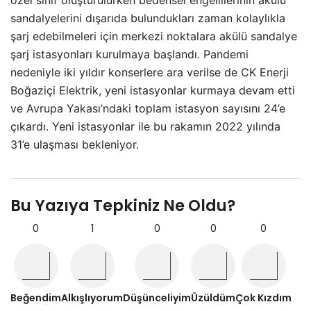
özel sınıf oluşturulurken bedensel engellilerinin akülü
sandalyelerini dışarıda bulundukları zaman kolaylıkla
şarj edebilmeleri için merkezi noktalara akülü sandalye
şarj istasyonları kurulmaya başlandı. Pandemi
nedeniyle iki yıldır konserlere ara verilse de CK Enerji
Boğaziçi Elektrik, yeni istasyonlar kurmaya devam etti
ve Avrupa Yakası’ndaki toplam istasyon sayısını 24’e
çıkardı. Yeni istasyonlar ile bu rakamın 2022 yılında
31’e ulaşması bekleniyor.
Bu Yazıya Tepkiniz Ne Oldu?
0
1
0
0
0
Beğendim
Alkışlıyorum
Düşünceliyim
Üzüldüm
Çok Kızdım