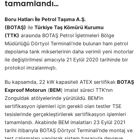
tamamlandı…
Boru Hatları İle Petrol Taşıma A.Ş.
(BOTAŞ)
ile
Türkiye Taş Kömürü Kurumu
(TTK)
arasında BOTAŞ Petrol İşletmeleri Bölge
Müdürlüğü Dörtyol Terminali’nde bulunan ham petrol
depolama tank mikserlerinin daha verimli yeni motorlar
ile değiştirilmesi amacıyla 21 Eylül 2020 tarihinde bir
protokol imzalanmıştı.
Bu kapsamda, 22 kW kapasiteli ATEX sertifikalı
BOTAŞ
Exproof Motorun
(
BEM
) imalat süreci TTK’nın
Zonguldak atölyelerinde yürütüldü. BEM’in
sertifikasyon işlemleri için gerekli olan testler TSE
tesislerinde gerçekleştirilerek sertifikasyon işlemleri
tamamlandı. Akabinde BEM imalatları 23 Eylül 2021
tarihi itibarıyla BOTAŞ Dörtyol Terminali’nde montaj ve
test çalışmaları yapılarak sistem başarıyla devreye