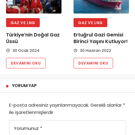
GAZ VE LNG
GAZ VE LNG
Türkiye’nin Doğal Gaz
Ertuğrul Gazi Gemisi
Üssü
Birinci Yaşını Kutluyor!
30 Ocak 2024
30 Haziran 2022
DEVAMINI OKU
DEVAMINI OKU
YORUM YAP
E-posta adresiniz yayınlanmayacak.
Gerekli alanlar
*
ile işaretlenmişlerdir
Yorumunuz
*