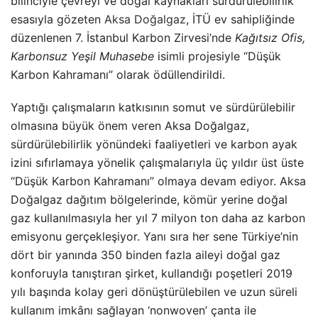
bilinciyle çevreyi ve doğal kaynakları sürdürülebilirlik
esasıyla gözeten
Aksa Doğalgaz
, İTÜ ev sahipliğinde
düzenlenen 7. İstanbul Karbon Zirvesi’nde
Kağıtsız Ofis,
Karbonsuz Yeşil Muhasebe
isimli
projesiyle “Düşük
Karbon Kahramanı” olarak ödüllendirildi.
Yaptığı çalışmaların katkısının somut ve sürdürülebilir
olmasına büyük önem veren Aksa Doğalgaz,
sürdürülebilirlik yönündeki faaliyetleri ve karbon ayak
izini sıfırlamaya yönelik çalışmalarıyla üç yıldır üst üste
“Düşük Karbon Kahramanı” olmaya devam ediyor. Aksa
Doğalgaz dağıtım bölgelerinde, kömür yerine doğal
gaz kullanılmasıyla her yıl 7 milyon ton daha az karbon
emisyonu gerçekleşiyor. Yanı sıra her sene Türkiye’nin
dört bir yanında 350 binden fazla aileyi doğal gaz
konforuyla tanıştıran şirket, kullandığı poşetleri 2019
yılı başında kolay geri dönüştürülebilen ve uzun süreli
kullanım imkânı sağlayan ‘nonwoven’ çanta ile