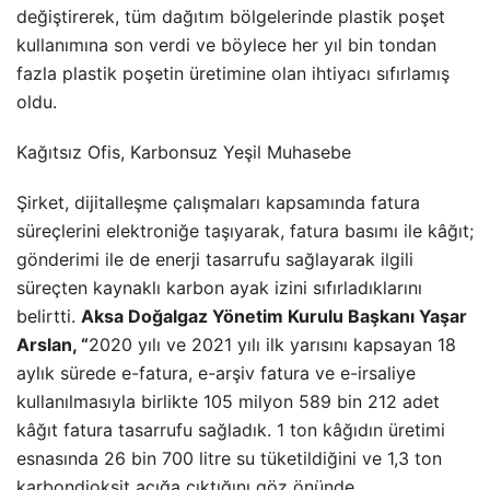
değiştirerek, tüm dağıtım bölgelerinde plastik poşet
kullanımına son verdi ve böylece her yıl bin tondan
fazla plastik poşetin üretimine olan ihtiyacı sıfırlamış
oldu.
Kağıtsız Ofis, Karbonsuz Yeşil Muhasebe
Şirket, dijitalleşme çalışmaları kapsamında fatura
süreçlerini elektroniğe taşıyarak, fatura basımı ile kâğıt;
gönderimi ile de enerji tasarrufu sağlayarak ilgili
süreçten kaynaklı karbon ayak izini sıfırladıklarını
belirtti.
Aksa Doğalgaz Yönetim Kurulu Başkanı Yaşar
Arslan, “
2020 yılı ve 2021 yılı ilk yarısını kapsayan 18
aylık sürede e-fatura, e-arşiv fatura ve e-irsaliye
kullanılmasıyla birlikte 105 milyon 589 bin 212 adet
kâğıt fatura tasarrufu sağladık. 1 ton kâğıdın üretimi
esnasında 26 bin 700 litre su tüketildiğini ve 1,3 ton
karbondioksit açığa çıktığını göz önünde