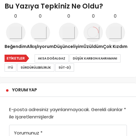
Bu Yazıya Tepkiniz Ne Oldu?
0
0
0
0
0
Beğendim
Alkışlıyorum
Düşünceliyim
Üzüldüm
Çok Kızdım
ETIKETLER
AKSA DOĞALGAZ
DÜŞÜK KARBON KAHRAMANI
İTÜ
SÜRDÜRÜLEBILIRLIK
SÜT-D)
YORUM YAP
E-posta adresiniz yayınlanmayacak.
Gerekli alanlar
*
ile işaretlenmişlerdir
Yorumunuz
*