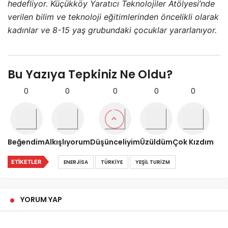
hedefliyor. Küçükköy Yaratıcı Teknolojiler Atölyesi’nde
verilen bilim ve teknoloji eğitimlerinden öncelikli olarak
kadınlar ve 8-15 yaş grubundaki çocuklar yararlanıyor.
Bu Yazıya Tepkiniz Ne Oldu?
0
0
0
0
0
Beğendim
Alkışlıyorum
Düşünceliyim
Üzüldüm
Çok Kızdım
ETIKETLER
ENERJISA
TÜRKIYE
YEŞIL TURIZM
YORUM YAP