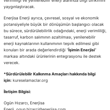
verimliliği ve yenilenebilir enerji alanında bilgi birikimini
yaygınlaştıracak.
Enerjisa Enerji ayrıca, çevresel, sosyal ve ekonomik
potansiyeliyle büyük bir dönüşümün başlangıcı olacak
bu sürece, sürdürülebilirlik odağındaki, enerji verimliliği,
tasarruf, karbon salımının azaltılması, yenilenebilir
enerji kaynaklarının kullanımının teşvik edilmesi gibi
konuları bir arada değerlendirdiği “
İşimin Enerjisi
”
markası altındaki ürünlerinin entegrasyonu ile destek
verecek.
*Sürdürülebilir Kalkınma Amaçları hakkında bilgi
için:
kureselamaclar.org
İletişim Bilgisi:
Ogün Hızarcı, Enerjisa
Enerji,
ogun.hizarci@enerjisa.com