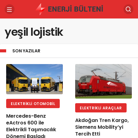
yeşil lojistik
SON YAZILAR
ELEKTRIKLI OTOMOBIL
ELEKTRIKLI ARAÇLAR
Mercedes-Benz
Akdoğan Tren Kargo,
eActros 600 ile
Siemens Mobility’yi
Elektrikli Taşımacılık
Tercih Etti
Dönemi Başladı