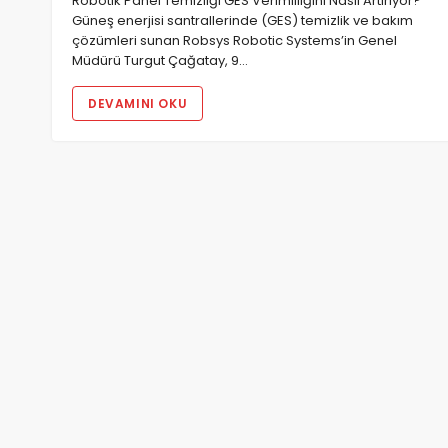
Robotik Panel Temizliği GES Verimliliğini Nasıl Artırıyor?
Güneş enerjisi santrallerinde (GES) temizlik ve bakım
çözümleri sunan Robsys Robotic Systems’in Genel
Müdürü Turgut Çağatay, 9…
DEVAMINI OKU