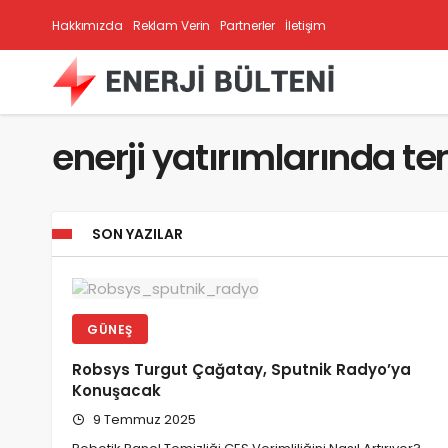
Hakkımızda
Reklam Verin
Partnerler
İletişim
enerji yatırımlarında tem
SON YAZILAR
GÜNEŞ
Robsys Turgut Çağatay, Sputnik Radyo’ya
Konuşacak
9 Temmuz 2025