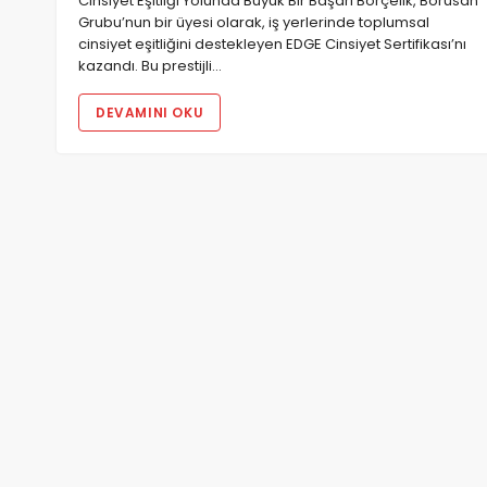
Cinsiyet Eşitliği Yolunda Büyük Bir Başarı Borçelik, Borusan
Grubu’nun bir üyesi olarak, iş yerlerinde toplumsal
cinsiyet eşitliğini destekleyen EDGE Cinsiyet Sertifikası’nı
kazandı. Bu prestijli…
DEVAMINI OKU