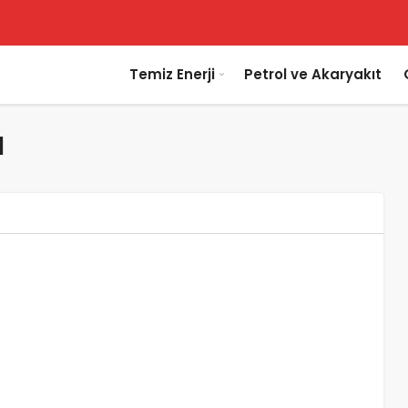
Temiz Enerji
Petrol ve Akaryakıt
ı