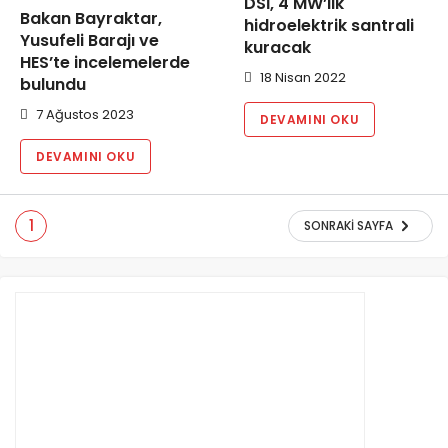
DSİ, 4 MW’lık
Bakan Bayraktar,
hidroelektrik santrali
Yusufeli Barajı ve
kuracak
HES’te incelemelerde
18 Nisan 2022
bulundu
7 Ağustos 2023
DEVAMINI OKU
DEVAMINI OKU
1
SONRAKI SAYFA