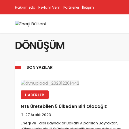
Hakkımızda
Reklam Verin
Partnerler
İletişim
DÖNÜŞÜM
SON YAZILAR
HABERLER
NTE Üretebilen 5 Ülkeden Biri Olacağız
27 Aralık 2023
Enerji ve Tabii Kaynaklar Bakanı Alparslan Bayraktar,
yüksek teknolojili ürünlerin stratejik ham maddesi olan