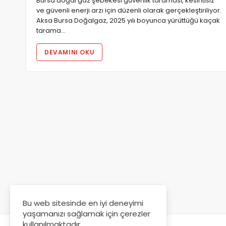
Bursa doğal gaz şebekesi güvenlik taraması, kesintisiz
ve güvenli enerji arzı için düzenli olarak gerçekleştiriliyor.
Aksa Bursa Doğalgaz, 2025 yılı boyunca yürüttüğü kaçak
tarama…
DEVAMINI OKU
Bu web sitesinde en iyi deneyimi
yaşamanızı sağlamak için çerezler
kullanılmaktadır.