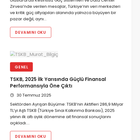
Uluslararası Kesintisiz Güç Sistemleri ve Data Center
Zirvesi’nde verilen mesajlar, Türkiye’nin veri merkezleri
ve kritik güç altyapıları alanında yalnızca büyüyen bir
pazar değil, aynı…
DEVAMINI OKU
GENEL
TSKB, 2025 İlk Yarısında Güçlü Finansal
Performansıyla Öne Çıktı
30 Temmuz 2025
Sektörden Ayrışan Büyüme: TSKB’nin Aktifleri 286,9 Milyar
TL’yi Aştı TSKB (Türkiye Sınai Kalkınma Bankası), 2025
yılının ilk altı aylık dönemine ait finansal sonuçlarını
açıkladı.…
DEVAMINI OKU