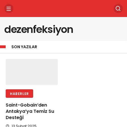
dezenfeksiyon
SON YAZILAR
HABERLER
Saint-Gobain’den
Antakya’ya Temİz Su
Desteğİ
13 Şubat 2025