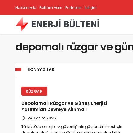
Hakkımızda
Reklam Verin
Partnerler
İletişim
depomalı rüzgar ve güne
SON YAZILAR
RÜZGAR
Depolamalı Rüzgar ve Güneş Enerjisi
Yatırımları Devreye Alınmalı
24 Kasım 2025
Türkiye’de enerji arz güvenliğinin güçlendirilmesi için
depolamalı rüzgar ve güneş enerjisi yatırımları kritik