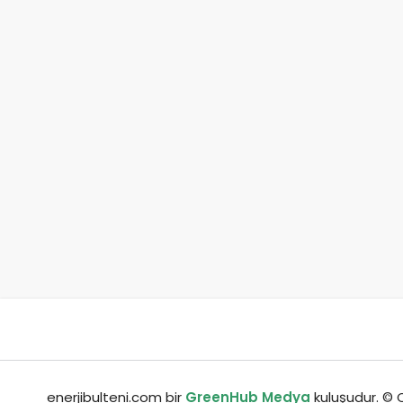
enerjibulteni.com bir
GreenHub Medya
kuluşudur. © C